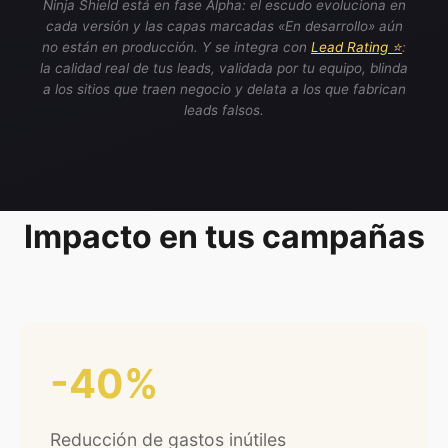
Ninja Shield está en fase Alpha: el escudo evoluciona en
cada versión y las capas marcadas «En desarrollo» aún
no están en producción. Y se integra con
Lead Rating ⭐
:
la calidad real de tus leads, validada por tu equipo, blinda
a los sitios que traen negocio y delata a los que fabrican
leads falsos.
Impacto en tus campañas
-40%
Reducción de gastos inútiles