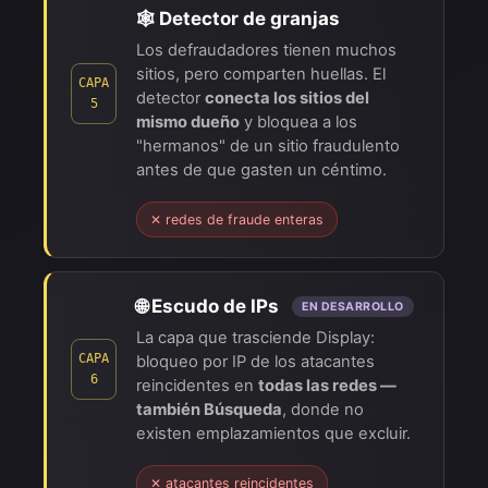
🕸️ Detector de granjas
Los defraudadores tienen muchos
sitios, pero comparten huellas. El
CAPA
detector
conecta los sitios del
5
mismo dueño
y bloquea a los
"hermanos" de un sitio fraudulento
antes de que gasten un céntimo.
✕ redes de fraude enteras
🌐 Escudo de IPs
EN DESARROLLO
La capa que trasciende Display:
CAPA
bloqueo por IP de los atacantes
6
reincidentes en
todas las redes —
también Búsqueda
, donde no
existen emplazamientos que excluir.
✕ atacantes reincidentes