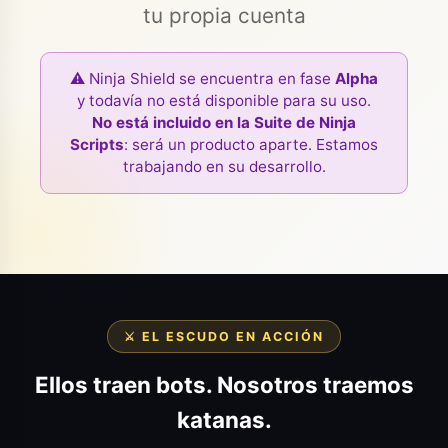
tu propia cuenta
⚠️ Ninja Shield se encuentra en fase
Alpha
y todavía no está disponible para su uso.
No está incluido en la Suite de Ninja
Scripts
: será un producto aparte. Estamos
trabajando en su desarrollo.
⚔️ EL ESCUDO EN ACCIÓN
Ellos traen bots. Nosotros traemos
katanas.