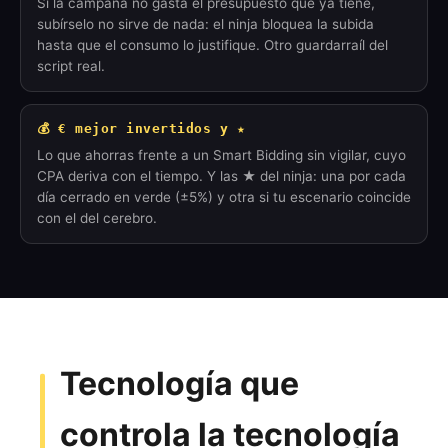
Si la campaña no gasta el presupuesto que ya tiene,
subírselo no sirve de nada: el ninja bloquea la subida
hasta que el consumo lo justifique. Otro guardarraíl del
script real.
💰 € mejor invertidos y ★
Lo que ahorras frente a un Smart Bidding sin vigilar, cuyo
CPA deriva con el tiempo. Y las ★ del ninja: una por cada
día cerrado en verde (±5%) y otra si tu escenario coincide
con el del cerebro.
Tecnología que
controla la tecnología