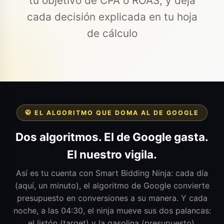
tu objetivo de CPA o ROAS, y deja
cada decisión explicada en tu hoja
de cálculo
🥋 EL ALGORITMO QUE DOMA AL DE GOOGLE
Dos algoritmos. El de Google gasta.
El nuestro vigila.
Así es tu cuenta con Smart Bidding Ninja: cada día
(aquí, un minuto), el algoritmo de Google convierte
presupuesto en conversiones a su manera. Y cada
noche, a las 04:30, el ninja mueve sus dos palancas:
el listón (target) y la gasolina (presupuesto).